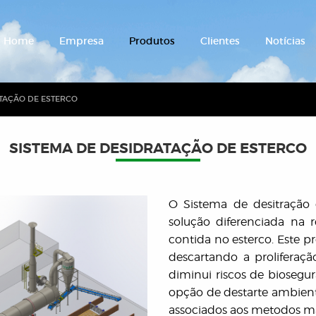
Home
Empresa
Produtos
Clientes
Notícias
ATAÇÃO DE ESTERCO
SISTEMA DE DESIDRATAÇÃO DE ESTERCO
O Sistema de desitração
solução diferenciada na
contida no esterco. Este 
descartando a proliferaçã
diminui riscos de bioseg
opção de destarte ambient
associados aos metodos mai