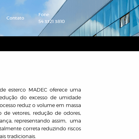
Fone:
Contato
54 3321 3810
 de esterco MADEC oferece uma
 redução do excesso de umidade
processo reduz o volume em massa
o de vetores, redução de odores,
urança, representando assim, uma
almente correta reduzindo riscos
s tradicionais.