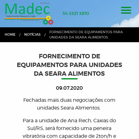
54 3321 3810
CURRENT:
FORNECIMENTO DE EQUIPAMENTOS PARA
HOME
NOTÍCIAS
UNIDADES DA SEARA ALIMENTOS
FORNECIMENTO DE
EQUIPAMENTOS PARA UNIDADES
DA SEARA ALIMENTOS
09.07.2020
Fechadas mais duas negociações com
unidades Seara Alimentos.
Para a unidade de Ana Rech, Caxias do
Sul/RS, será fornecido uma peneira
vibratória com capacidade de 2ton/h e