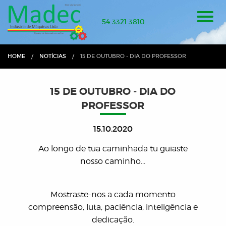
54 3321 3810
HOME
NOTÍCIAS
CURRENT:
15 DE OUTUBRO - DIA DO PROFESSOR
15 DE OUTUBRO - DIA DO
PROFESSOR
15.10.2020
Ao longo de tua caminhada tu guiaste
nosso caminho...
Mostraste-nos a cada momento
compreensão, luta, paciência, inteligência e
dedicação.