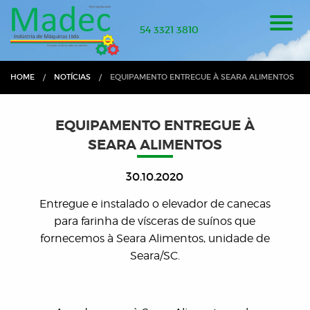
54 3321 3810
HOME
NOTÍCIAS
CURRENT:
EQUIPAMENTO ENTREGUE À SEARA ALIMENTOS
EQUIPAMENTO ENTREGUE À
SEARA ALIMENTOS
30.10.2020
Entregue e instalado o elevador de canecas
para farinha de vísceras de suínos que
fornecemos à Seara Alimentos, unidade de
Seara/SC.