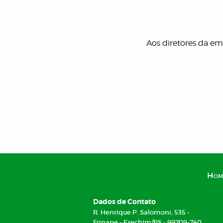
Aos diretores da em
Hom
Dados de Contato
R. Henrique P. Salomoni, 535 -
Frinape - Erechim/RS - 99709-740