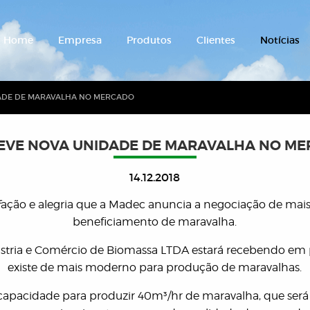
Home
Empresa
Produtos
Clientes
Notícias
ADE DE MARAVALHA NO MERCADO
EVE NOVA UNIDADE DE MARAVALHA NO M
14.12.2018
fação e alegria que a Madec anuncia a negociação de ma
beneficiamento de maravalha.
stria e Comércio de Biomassa LTDA estará recebendo em
existe de mais moderno para produção de maravalhas.
capacidade para produzir 40m³/hr de maravalha, que ser