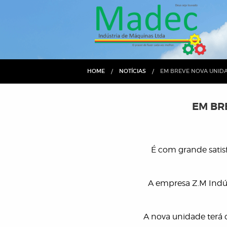
HOME
NOTÍCIAS
CURRENT:
EM BREVE NOVA UNID
EM BR
É com grande satis
A empresa Z.M Indú
A nova unidade terá 