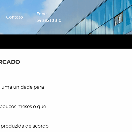
Fone:
Contato
54 3321 3810
ERCADO
is uma unidade para
 poucos meses o que
á produzida de acordo