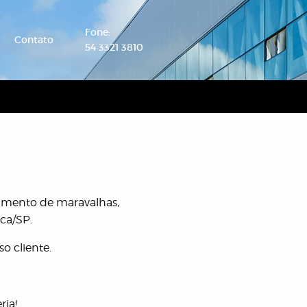
Fone:
Contato
54 3321 3810
amento de maravalhas,
oca/SP.
so cliente.
ria!