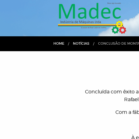
HOME
NOTÍCIAS
CURRENT:
CONCLUSÃO DE MONT
Concluída com êxito 
Rafael
Com a fábr
À e