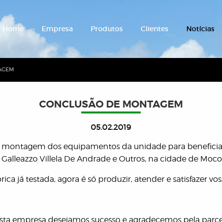
Home
Empresa
Produtos
Clientes
Notícias
AGEM
CONCLUSÃO DE MONTAGEM
05.02.2019
a montagem dos equipamentos da unidade para benefici
 Galleazzo Villela De Andrade e Outros, na cidade de Moc
ica já testada, agora é só produzir, atender e satisfazer vos
sta empresa desejamos sucesso e agradecemos pela parce