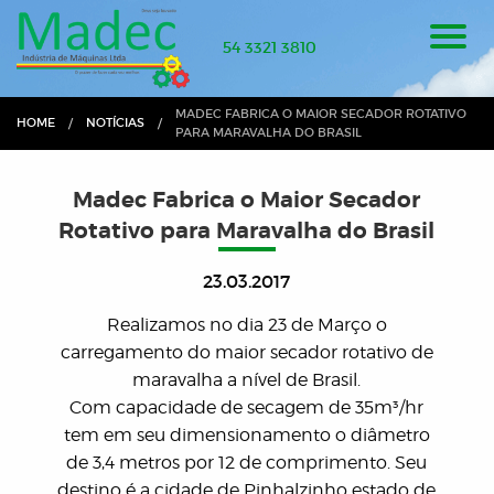
54 3321 3810
CURRENT:
MADEC FABRICA O MAIOR SECADOR ROTATIVO
HOME
NOTÍCIAS
PARA MARAVALHA DO BRASIL
Madec Fabrica o Maior Secador
Rotativo para Maravalha do Brasil
23.03.2017
Realizamos no dia 23 de Março o
carregamento do maior secador rotativo de
maravalha a nível de Brasil.
Com capacidade de secagem de 35m³/hr
tem em seu dimensionamento o diâmetro
de 3,4 metros por 12 de comprimento. Seu
destino é a cidade de Pinhalzinho estado de