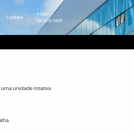
Fone:
Contato
54 3321 3810
 uma unidade rotativa
.
lha.