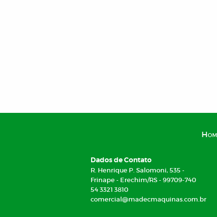
Hom
Dados de Contato
R. Henrique P. Salomoni, 535 -
Frinape - Erechim/RS - 99709-740
54 3321 3810
comercial@madecmaquinas.com.br