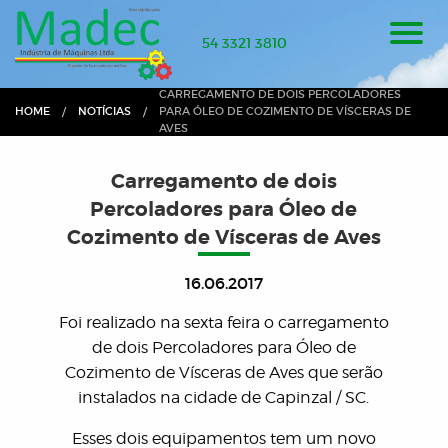
54 3321 3810
CURRENT:
CARREGAMENTO DE DOIS PERCOLADORES
HOME
NOTÍCIAS
PARA ÓLEO DE COZIMENTO DE VÍSCERAS DE
AVES
Carregamento de dois
Percoladores para Óleo de
Cozimento de Vísceras de Aves
16.06.2017
Foi realizado na sexta feira o carregamento
de dois Percoladores para Óleo de
Cozimento de Vísceras de Aves que serão
instalados na cidade de Capinzal / SC.
Esses dois equipamentos tem um novo