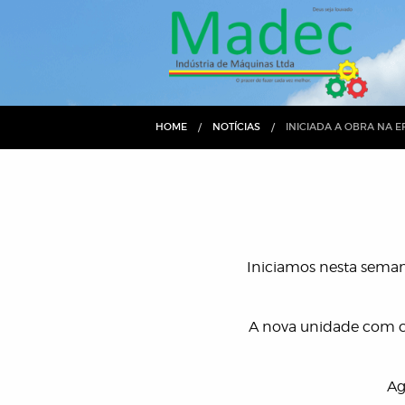
HOME
NOTÍCIAS
CURRENT:
INICIADA A OBRA NA E
Iniciamos nesta sema
A nova unidade com c
Ag