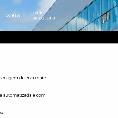
Fone:
Contato
54 3321 3810
 secagem de erva mate
da automatizada e com
so!