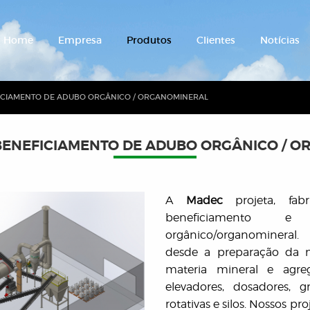
Home
Empresa
Produtos
Clientes
Notícias
ICIAMENTO DE ADUBO ORGÂNICO / ORGANOMINERAL
BENEFICIAMENTO DE ADUBO ORGÂNICO / 
A
Madec
projeta, fabr
beneficiamento
orgânico/organomineral
desde a preparação da m
materia mineral e agrega
elevadores, dosadores, g
rotativas e silos. Nossos pr