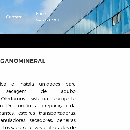
Fone:
Contato
54 3321 3810
ORGANOMINERAL
ica e instala unidades para
 e secagem de adubo
. Ofertamos sistema completo
atéria orgânica; preparação da
ntes, esteiras transportadoras,
ranuladores, secadores, peneiras
ojetos são exclusivos, elaborados de